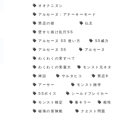
オオクニヌシ
アルセーヌ：アナーキーモード
禁忌の獄
仏主
壁すり抜け乱打SS
アルセーヌ SS 使い方
SS威力
アルセーヌ SS
アルセーヌ
わくわくの実すべて
わくわくの実最大
モンスト元ネタ
神話
サルタヒコ
禁忌9
アーサー
モンスト雑学
SSボイス
シールドブレイカー
モンスト検定
毒キラー
相性
秘海の冒険船
クエスト問題