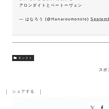
アロンダイトとベートーヴェン
— はなろう (@Hanaroumonsto)
Septemb
モンスト
スポ
シェアする