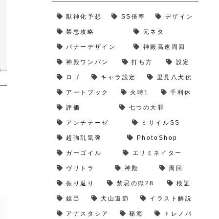
獣神化予想
SS倍率
デザイン
禁忌攻略
元ネタ
バナーデザイン
神殿高速周回
神殿ワンパン
打ち方
設定
ロゴ
キャラ設定
里見八犬伝
アートブック
火時1
千利休
評価
七つの大罪
アンチテーゼ
ミサイルSS
超強乱気弾
PhotoShop
ガーゴイル
エリミネイター
ヴリトラ
神殿
周回
振り返り
禁忌の獄28
検証
妲己
犬山道節
イラスト解説
アナスタシア
秘海
トレノバ