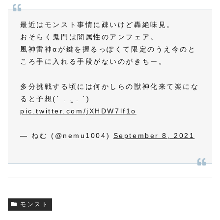
最近はモンスト事情に疎いけど轟絶味見。
おそらく鬼門は闇属性のアンフェア。
風神雷神αが鍵を握るっぽくて限定のうえ今のと
ころ手に入れる手段がないのがきちー。
多分挑戦する頃には何かしらの獣神化来て楽にな
ると予想(´ . .̫ . `)
pic.twitter.com/jXHDW7lf1o
— ねむ (@nemu1004)
September 8, 2021
モンスト