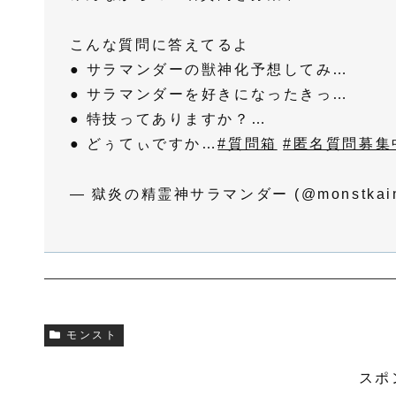
こんな質問に答えてるよ
● サラマンダーの獣神化予想してみ…
● サラマンダーを好きになったきっ…
● 特技ってありますか？…
● どぅてぃですか…
#質問箱
#匿名質問募集
— 獄炎の精霊神サラマンダー (@monstkain
モンスト
スポ