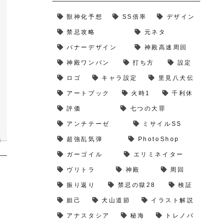
獣神化予想
SS倍率
デザイン
禁忌攻略
元ネタ
バナーデザイン
神殿高速周回
神殿ワンパン
打ち方
設定
ロゴ
キャラ設定
里見八犬伝
アートブック
火時1
千利休
評価
七つの大罪
アンチテーゼ
ミサイルSS
超強乱気弾
PhotoShop
ガーゴイル
エリミネイター
ヴリトラ
神殿
周回
振り返り
禁忌の獄28
検証
妲己
犬山道節
イラスト解説
アナスタシア
秘海
トレノバ