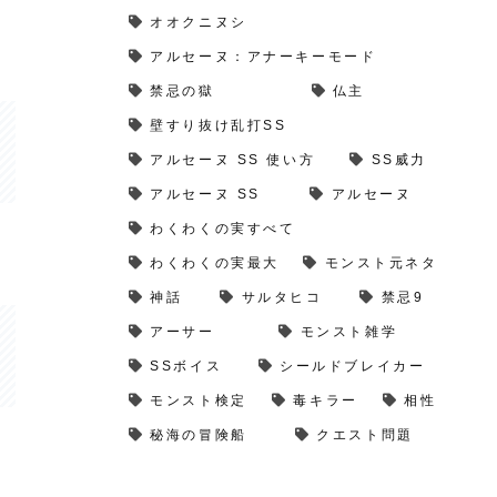
オオクニヌシ
アルセーヌ：アナーキーモード
禁忌の獄
仏主
壁すり抜け乱打SS
アルセーヌ SS 使い方
SS威力
アルセーヌ SS
アルセーヌ
わくわくの実すべて
わくわくの実最大
モンスト元ネタ
神話
サルタヒコ
禁忌9
アーサー
モンスト雑学
SSボイス
シールドブレイカー
モンスト検定
毒キラー
相性
秘海の冒険船
クエスト問題