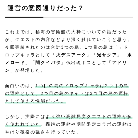
運営の意図通りだった？
これまでは、秘海の冒険船の大枠についての話だった
が、クエストの内容などより深く触れていこうと思う。
今回実装されたのは合計3つの島。1つ目の島は「」ド
ロップキャラとして「
火デスアーク
」「
光サクア
」「
水
メロード
」「
闇クイバタ
」低出現ボスとして「
アドリ
ン
」が登場した。
面白いのは、
1つ目の島のドロップキャラは2つ目の島
の運枠として、2つ目の島のキャラは3つ目の島の運枠
として使える性能だった。
しかし、実際には
より強い高難易度クエストの運枠が多
く使われていた
。轟絶の運枠や期間限定コラボの運枠は
やはり破格の強さを持っていた。