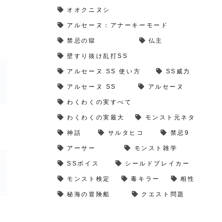
オオクニヌシ
アルセーヌ：アナーキーモード
禁忌の獄
仏主
壁すり抜け乱打SS
アルセーヌ SS 使い方
SS威力
アルセーヌ SS
アルセーヌ
わくわくの実すべて
わくわくの実最大
モンスト元ネタ
神話
サルタヒコ
禁忌9
アーサー
モンスト雑学
SSボイス
シールドブレイカー
モンスト検定
毒キラー
相性
秘海の冒険船
クエスト問題