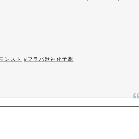
#モンスト
#フラパ獣神化予想