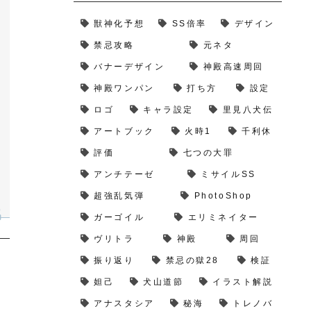
獣神化予想
SS倍率
デザイン
禁忌攻略
元ネタ
バナーデザイン
神殿高速周回
神殿ワンパン
打ち方
設定
ロゴ
キャラ設定
里見八犬伝
アートブック
火時1
千利休
評価
七つの大罪
アンチテーゼ
ミサイルSS
超強乱気弾
PhotoShop
ガーゴイル
エリミネイター
ヴリトラ
神殿
周回
振り返り
禁忌の獄28
検証
妲己
犬山道節
イラスト解説
アナスタシア
秘海
トレノバ