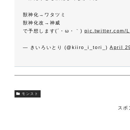
獣神化→ワタツミ
獣神化改→神威
で予想します(´・ω・｀)
pic.twitter.com
— きいろいとり (@kiiro_i_tori_)
April 2
モンスト
スポ