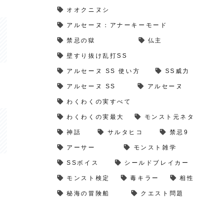
オオクニヌシ
アルセーヌ：アナーキーモード
禁忌の獄
仏主
壁すり抜け乱打SS
アルセーヌ SS 使い方
SS威力
アルセーヌ SS
アルセーヌ
わくわくの実すべて
わくわくの実最大
モンスト元ネタ
神話
サルタヒコ
禁忌9
アーサー
モンスト雑学
SSボイス
シールドブレイカー
モンスト検定
毒キラー
相性
秘海の冒険船
クエスト問題