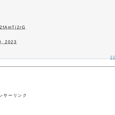
/L2fAmTj2rG
9, 2023
ンサーリンク