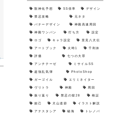
獣神化予想
SS倍率
デザイン
禁忌攻略
元ネタ
バナーデザイン
神殿高速周回
神殿ワンパン
打ち方
設定
ロゴ
キャラ設定
里見八犬伝
アートブック
火時1
千利休
評価
七つの大罪
アンチテーゼ
ミサイルSS
超強乱気弾
PhotoShop
ガーゴイル
エリミネイター
ヴリトラ
神殿
周回
振り返り
禁忌の獄28
検証
妲己
犬山道節
イラスト解説
アナスタシア
秘海
トレノバ