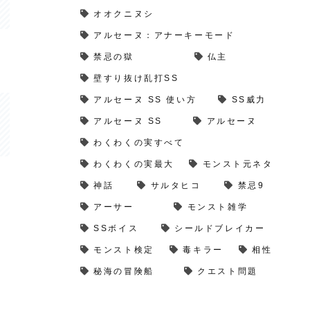
オオクニヌシ
アルセーヌ：アナーキーモード
禁忌の獄
仏主
壁すり抜け乱打SS
アルセーヌ SS 使い方
SS威力
アルセーヌ SS
アルセーヌ
わくわくの実すべて
わくわくの実最大
モンスト元ネタ
神話
サルタヒコ
禁忌9
アーサー
モンスト雑学
SSボイス
シールドブレイカー
モンスト検定
毒キラー
相性
秘海の冒険船
クエスト問題