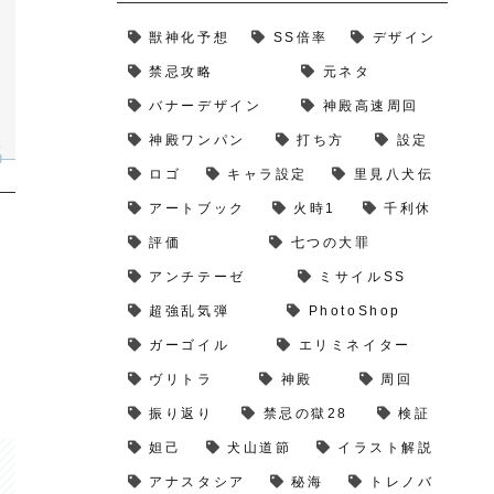
獣神化予想
SS倍率
デザイン
禁忌攻略
元ネタ
バナーデザイン
神殿高速周回
神殿ワンパン
打ち方
設定
ロゴ
キャラ設定
里見八犬伝
アートブック
火時1
千利休
評価
七つの大罪
アンチテーゼ
ミサイルSS
超強乱気弾
PhotoShop
ガーゴイル
エリミネイター
ヴリトラ
神殿
周回
振り返り
禁忌の獄28
検証
妲己
犬山道節
イラスト解説
アナスタシア
秘海
トレノバ