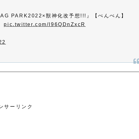
AG PARK2022×獣神化改予想!!!』【ぺんぺん】
り
pic.twitter.com/I96QDnZxcR
22
ンサーリンク