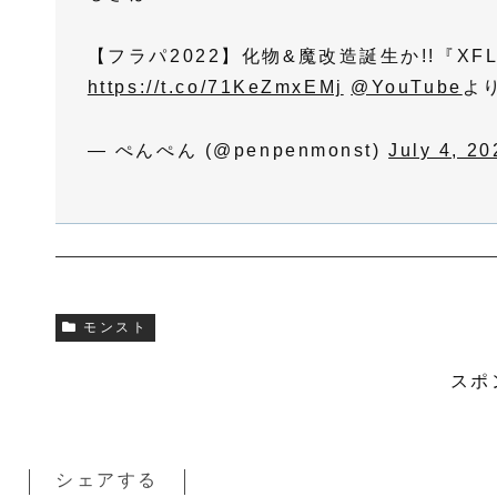
【フラパ2022】化物&魔改造誕生か!!『XFL
https://t.co/71KeZmxEMj
@YouTube
よ
— ぺんぺん (@penpenmonst)
July 4, 20
モンスト
スポ
シェアする