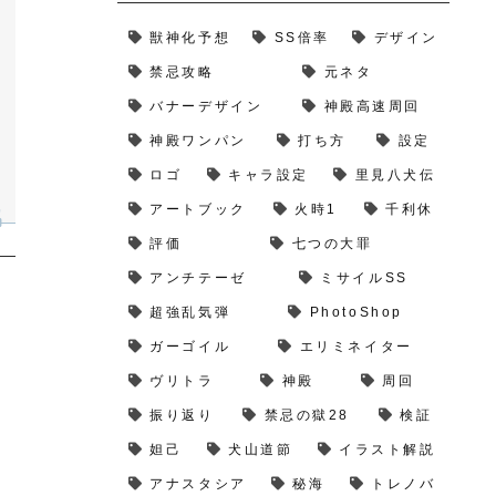
獣神化予想
SS倍率
デザイン
禁忌攻略
元ネタ
バナーデザイン
神殿高速周回
神殿ワンパン
打ち方
設定
ロゴ
キャラ設定
里見八犬伝
アートブック
火時1
千利休
評価
七つの大罪
アンチテーゼ
ミサイルSS
超強乱気弾
PhotoShop
ガーゴイル
エリミネイター
ヴリトラ
神殿
周回
振り返り
禁忌の獄28
検証
妲己
犬山道節
イラスト解説
アナスタシア
秘海
トレノバ