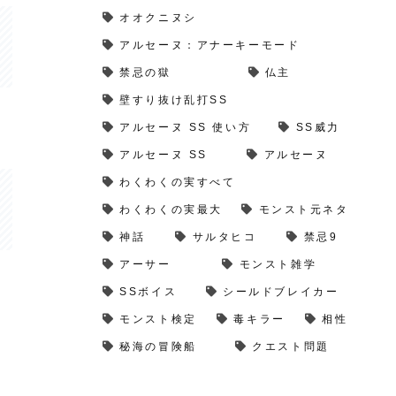
オオクニヌシ
アルセーヌ：アナーキーモード
禁忌の獄
仏主
壁すり抜け乱打SS
アルセーヌ SS 使い方
SS威力
アルセーヌ SS
アルセーヌ
わくわくの実すべて
わくわくの実最大
モンスト元ネタ
神話
サルタヒコ
禁忌9
アーサー
モンスト雑学
SSボイス
シールドブレイカー
モンスト検定
毒キラー
相性
秘海の冒険船
クエスト問題