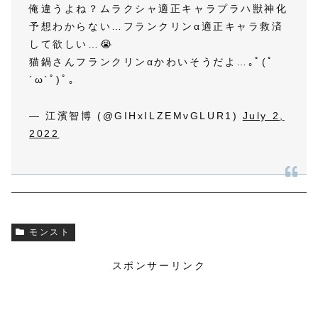
俺違うよね？ムラクシャ適正キャラプラハ獣神化
予想わからない…フランクリンα適正キャラ救済
して欲しい…😭
猫鍋さんフランクリンαかわいそうだよ…｡ﾟ(ﾟ
´ω`ﾟ)ﾟ｡
— 江濱智博 (@GIHxILZEMvGLUR1)
July 2,
2022
モンスト
スポンサーリンク