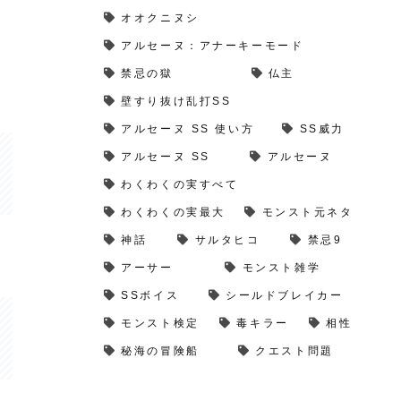
オオクニヌシ
アルセーヌ：アナーキーモード
禁忌の獄
仏主
壁すり抜け乱打SS
アルセーヌ SS 使い方
SS威力
アルセーヌ SS
アルセーヌ
わくわくの実すべて
わくわくの実最大
モンスト元ネタ
神話
サルタヒコ
禁忌9
アーサー
モンスト雑学
SSボイス
シールドブレイカー
モンスト検定
毒キラー
相性
秘海の冒険船
クエスト問題