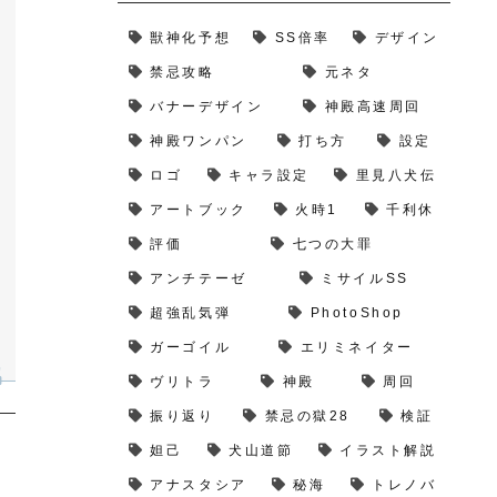
獣神化予想
SS倍率
デザイン
禁忌攻略
元ネタ
バナーデザイン
神殿高速周回
神殿ワンパン
打ち方
設定
ロゴ
キャラ設定
里見八犬伝
アートブック
火時1
千利休
評価
七つの大罪
アンチテーゼ
ミサイルSS
超強乱気弾
PhotoShop
ガーゴイル
エリミネイター
ヴリトラ
神殿
周回
振り返り
禁忌の獄28
検証
妲己
犬山道節
イラスト解説
アナスタシア
秘海
トレノバ