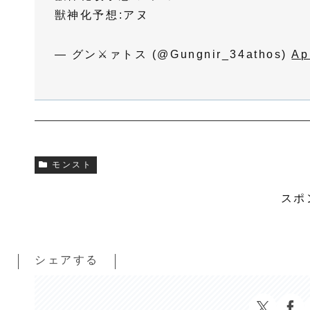
獣神化予想:アヌ
— グン⚔️ァトス (@Gungnir_34athos)
Ap
モンスト
スポ
シェアする