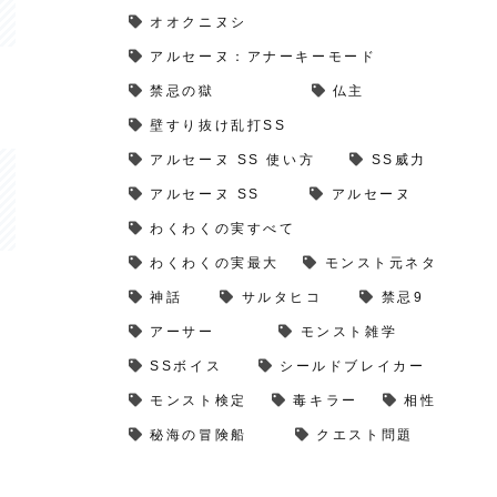
オオクニヌシ
アルセーヌ：アナーキーモード
禁忌の獄
仏主
壁すり抜け乱打SS
アルセーヌ SS 使い方
SS威力
アルセーヌ SS
アルセーヌ
わくわくの実すべて
わくわくの実最大
モンスト元ネタ
神話
サルタヒコ
禁忌9
アーサー
モンスト雑学
SSボイス
シールドブレイカー
モンスト検定
毒キラー
相性
秘海の冒険船
クエスト問題