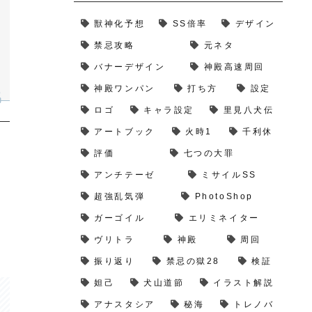
獣神化予想
SS倍率
デザイン
禁忌攻略
元ネタ
バナーデザイン
神殿高速周回
神殿ワンパン
打ち方
設定
ロゴ
キャラ設定
里見八犬伝
アートブック
火時1
千利休
評価
七つの大罪
アンチテーゼ
ミサイルSS
超強乱気弾
PhotoShop
ガーゴイル
エリミネイター
ヴリトラ
神殿
周回
振り返り
禁忌の獄28
検証
妲己
犬山道節
イラスト解説
アナスタシア
秘海
トレノバ