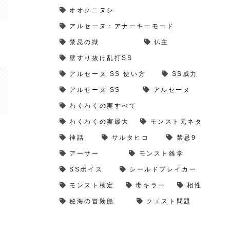
オオクニヌシ
アルセーヌ：アナーキーモード
禁忌の獄
仏主
壁すり抜け乱打SS
アルセーヌ SS 使い方
SS威力
アルセーヌ SS
アルセーヌ
わくわくの実すべて
わくわくの実最大
モンスト元ネタ
神話
サルタヒコ
禁忌9
アーサー
モンスト雑学
SSボイス
シールドブレイカー
モンスト検定
毒キラー
相性
秘海の冒険船
クエスト問題