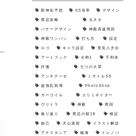
獣神化予想
SS倍率
デザイン
禁忌攻略
元ネタ
バナーデザイン
神殿高速周回
神殿ワンパン
打ち方
設定
ロゴ
キャラ設定
里見八犬伝
アートブック
火時1
千利休
評価
七つの大罪
アンチテーゼ
ミサイルSS
超強乱気弾
PhotoShop
ガーゴイル
エリミネイター
ヴリトラ
神殿
周回
振り返り
禁忌の獄28
検証
妲己
犬山道節
イラスト解説
アナスタシア
秘海
トレノバ