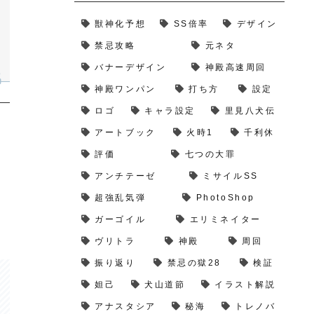
獣神化予想
SS倍率
デザイン
禁忌攻略
元ネタ
バナーデザイン
神殿高速周回
神殿ワンパン
打ち方
設定
ロゴ
キャラ設定
里見八犬伝
アートブック
火時1
千利休
評価
七つの大罪
アンチテーゼ
ミサイルSS
超強乱気弾
PhotoShop
ガーゴイル
エリミネイター
ヴリトラ
神殿
周回
振り返り
禁忌の獄28
検証
妲己
犬山道節
イラスト解説
アナスタシア
秘海
トレノバ