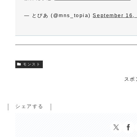
— とぴあ (@mns_topia)
September 16,
モンスト
スポ
シェアする