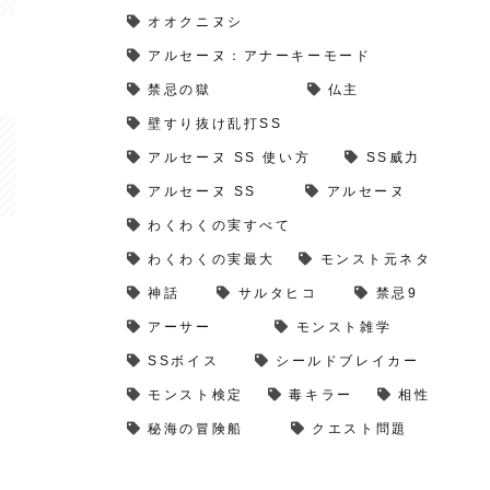
オオクニヌシ
アルセーヌ：アナーキーモード
禁忌の獄
仏主
壁すり抜け乱打SS
アルセーヌ SS 使い方
SS威力
アルセーヌ SS
アルセーヌ
わくわくの実すべて
わくわくの実最大
モンスト元ネタ
神話
サルタヒコ
禁忌9
アーサー
モンスト雑学
SSボイス
シールドブレイカー
モンスト検定
毒キラー
相性
秘海の冒険船
クエスト問題