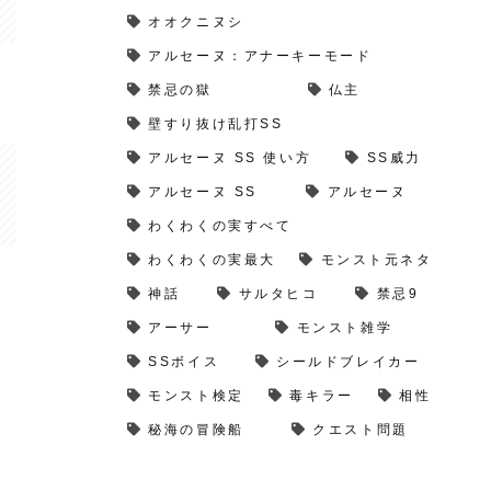
オオクニヌシ
アルセーヌ：アナーキーモード
禁忌の獄
仏主
壁すり抜け乱打SS
アルセーヌ SS 使い方
SS威力
アルセーヌ SS
アルセーヌ
わくわくの実すべて
わくわくの実最大
モンスト元ネタ
神話
サルタヒコ
禁忌9
アーサー
モンスト雑学
SSボイス
シールドブレイカー
モンスト検定
毒キラー
相性
秘海の冒険船
クエスト問題