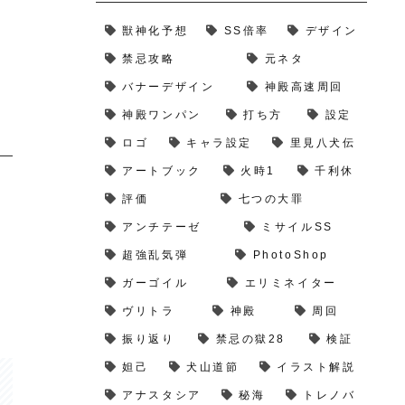
獣神化予想
SS倍率
デザイン
禁忌攻略
元ネタ
バナーデザイン
神殿高速周回
神殿ワンパン
打ち方
設定
ロゴ
キャラ設定
里見八犬伝
アートブック
火時1
千利休
評価
七つの大罪
アンチテーゼ
ミサイルSS
超強乱気弾
PhotoShop
ガーゴイル
エリミネイター
ヴリトラ
神殿
周回
振り返り
禁忌の獄28
検証
妲己
犬山道節
イラスト解説
アナスタシア
秘海
トレノバ