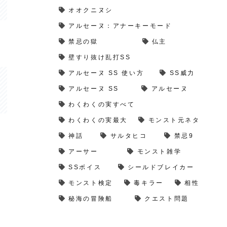
オオクニヌシ
アルセーヌ：アナーキーモード
禁忌の獄
仏主
壁すり抜け乱打SS
アルセーヌ SS 使い方
SS威力
アルセーヌ SS
アルセーヌ
わくわくの実すべて
わくわくの実最大
モンスト元ネタ
神話
サルタヒコ
禁忌9
アーサー
モンスト雑学
SSボイス
シールドブレイカー
モンスト検定
毒キラー
相性
秘海の冒険船
クエスト問題