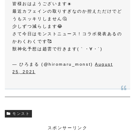
皆様おはようございます☀️
最近カフェインの取りすぎなのか控えただけでど
うもスッキリしません🤔
少しずつ減らします😂
さて今日はモンストニュース！コラボ発表あるの
かわくわくです🥰
獣神化予想は趙雲で行きます(｀・∀・´)
— ひろまる (@hiromaru_monst)
August
25, 2021
モンスト
スポンサーリンク