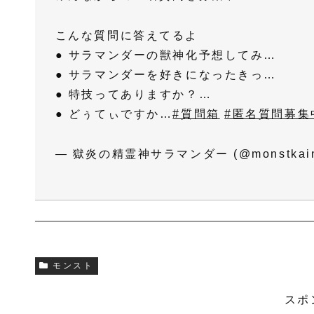
こんな質問に答えてるよ
● サラマンダーの獣神化予想してみ…
● サラマンダーを好きになったきっ…
● 特技ってありますか？…
● どぅてぃですか…
#質問箱
#匿名質問募集
— 獄炎の精霊神サラマンダー (@monstkain
モンスト
スポ