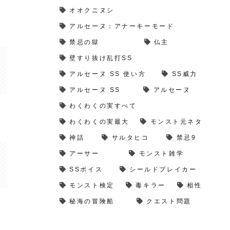
オオクニヌシ
アルセーヌ：アナーキーモード
禁忌の獄
仏主
壁すり抜け乱打SS
アルセーヌ SS 使い方
SS威力
アルセーヌ SS
アルセーヌ
わくわくの実すべて
わくわくの実最大
モンスト元ネタ
神話
サルタヒコ
禁忌9
アーサー
モンスト雑学
SSボイス
シールドブレイカー
モンスト検定
毒キラー
相性
秘海の冒険船
クエスト問題