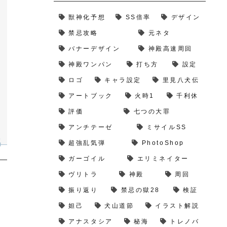
獣神化予想
SS倍率
デザイン
禁忌攻略
元ネタ
バナーデザイン
神殿高速周回
神殿ワンパン
打ち方
設定
ロゴ
キャラ設定
里見八犬伝
アートブック
火時1
千利休
評価
七つの大罪
アンチテーゼ
ミサイルSS
超強乱気弾
PhotoShop
ガーゴイル
エリミネイター
ヴリトラ
神殿
周回
振り返り
禁忌の獄28
検証
妲己
犬山道節
イラスト解説
アナスタシア
秘海
トレノバ