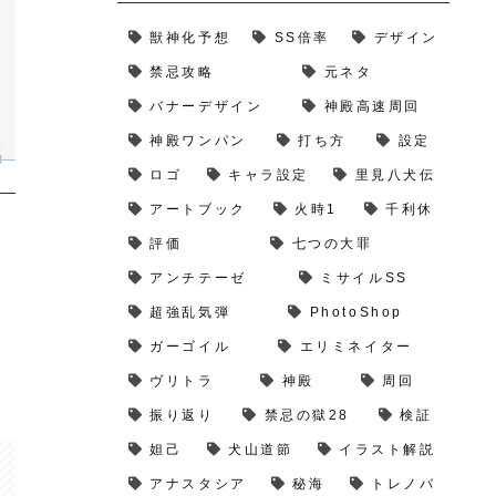
獣神化予想
SS倍率
デザイン
禁忌攻略
元ネタ
バナーデザイン
神殿高速周回
神殿ワンパン
打ち方
設定
ロゴ
キャラ設定
里見八犬伝
アートブック
火時1
千利休
評価
七つの大罪
アンチテーゼ
ミサイルSS
超強乱気弾
PhotoShop
ガーゴイル
エリミネイター
ヴリトラ
神殿
周回
振り返り
禁忌の獄28
検証
妲己
犬山道節
イラスト解説
アナスタシア
秘海
トレノバ