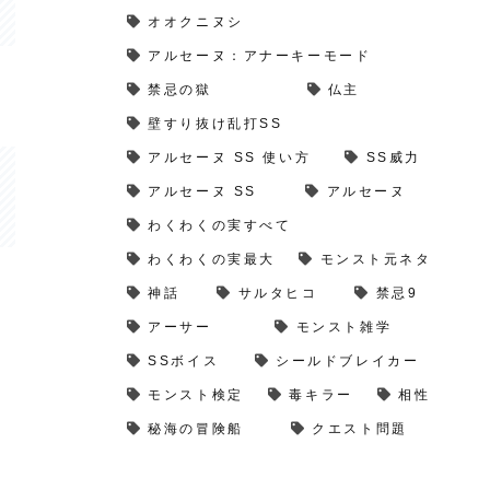
オオクニヌシ
アルセーヌ：アナーキーモード
禁忌の獄
仏主
壁すり抜け乱打SS
アルセーヌ SS 使い方
SS威力
アルセーヌ SS
アルセーヌ
わくわくの実すべて
わくわくの実最大
モンスト元ネタ
神話
サルタヒコ
禁忌9
アーサー
モンスト雑学
SSボイス
シールドブレイカー
モンスト検定
毒キラー
相性
秘海の冒険船
クエスト問題